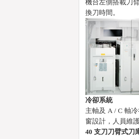
機台左側搭載刀
換刀時間。
冷卻系統
主軸及 A / C
窗設計，人員維
40 支刀刀臂式刀