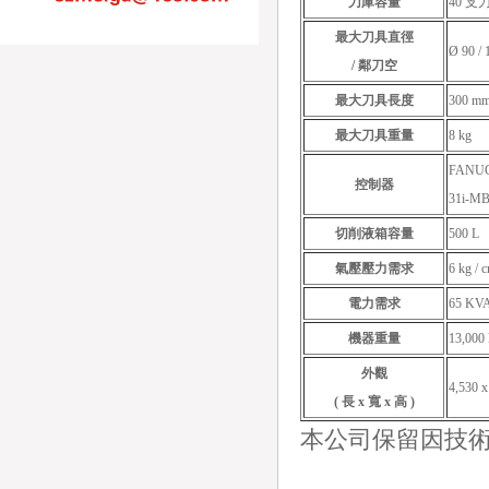
刀庫容量
40 支刀
最大刀具直徑
Ø 90 /
/ 鄰刀空
最大刀具長度
300 m
最大刀具重量
8 kg
FANU
控制器
31i-M
切削液箱容量
500 L
氣壓壓力需求
6 kg / 
電力需求
65 KV
機器重量
13,000
外觀
4,530 x
( 長 x 寬 x 高 )
本公司保留因技