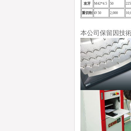
攻牙
M42*4.5
50
225
重切削
Ø 50
2,000
10,
本公司保留因技