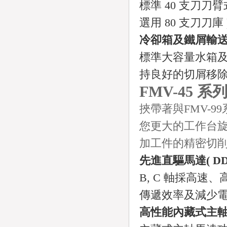
標準 40 支刀
選用 80 支刀刀庫 
冷卻箱及鐵屑輸
標準大容量水箱
持良好的切屑移
FMV-45 
挾帶著與FMV-9
您更大的工作台
加工件的精密切
先進直驅馬達( DD 
B, C 軸採高
傳遞效率及減少
高性能內藏式主