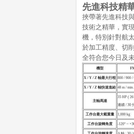
先進科技精華
挾帶著先進科技與
技術之精華，實
機，特別針對航太
於加工精度、切
全符合您今日及
機型
F
X / Y / Z 軸最大行程
800 / 900 
X / Y / Z 軸快速進給
48 m / min.
35 HP ( 26
主軸馬達
連續 / 30 
工作台最大載重量
1,000 kg
工作台旋轉角度
-120° ~ +3
工作台旋轉速度
A 軸 : 30 /