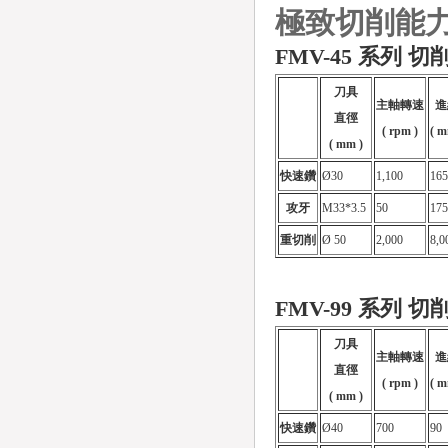
極致切削能
FMV-45 系列 
刀具
主軸轉速
進
直徑
( rpm )
( m
( mm )
快速鑽
Ø30
1,100
165
攻牙
M33*3.5
50
175
重切削
Ø 50
2,000
8,0
FMV-99 系列 
刀具
主軸轉速
進
直徑
( rpm )
( m
( mm )
快速鑽
Ø40
700
90