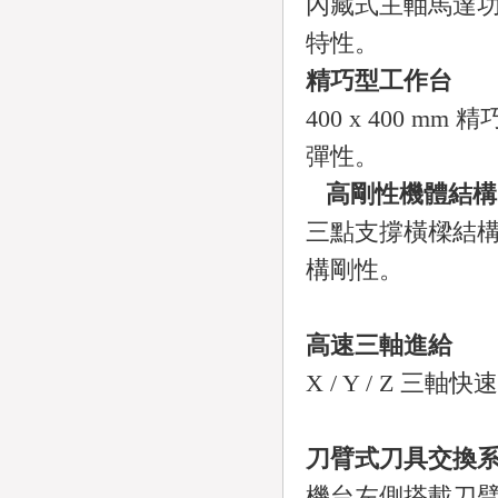
內藏式主軸馬達功
特性。
精巧型工作台
400 x 400 
彈性。
高剛性機體結構
三點支撐橫樑結
構剛性。
高速三軸進給
X / Y / Z 三
刀臂式刀具交換
機台左側搭載刀