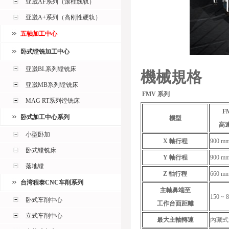
亚崴AF系列（滚柱线轨）
亚崴A+系列（高刚性硬轨）
五轴加工中心
卧式镗铣加工中心
亚崴BL系列镗铣床
機械規格
亚崴MB系列镗铣床
FMV 系列
MAG RT系列镗铣床
F
卧式加工中心系列
機型
高
小型卧加
X 軸行程
900 m
卧式镗铣床
Y 軸行程
900 m
落地镗
Z 軸行程
660 m
台湾程泰CNC车削系列
主軸鼻端至
150 ~ 
卧式车削中心
工作台面距離
立式车削中心
最大主軸轉速
內藏式 1