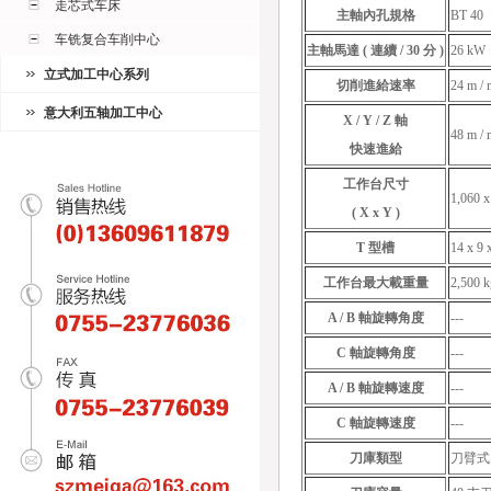
走芯式车床
主軸內孔規格
BT 40
车铣复合车削中心
主軸馬達 ( 連續 / 30 分 )
26 kW
立式加工中心系列
切削進給速率
24 m / 
意大利五轴加工中心
X / Y / Z 軸
48 m / 
快速進給
工作台尺寸
1,060 
( X x Y )
T 型槽
14 x 9
工作台最大載重量
2,500 k
A / B 軸旋轉角度
---
C 軸旋轉角度
---
A / B 軸旋轉速度
---
C 軸旋轉速度
---
刀庫類型
刀臂式