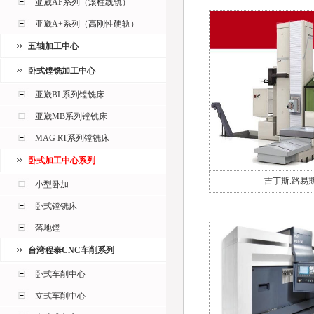
亚崴AF系列（滚柱线轨）
亚崴A+系列（高刚性硬轨）
五轴加工中心
卧式镗铣加工中心
亚崴BL系列镗铣床
亚崴MB系列镗铣床
MAG RT系列镗铣床
卧式加工中心系列
吉丁斯.路易
小型卧加
卧式镗铣床
落地镗
台湾程泰CNC车削系列
卧式车削中心
立式车削中心